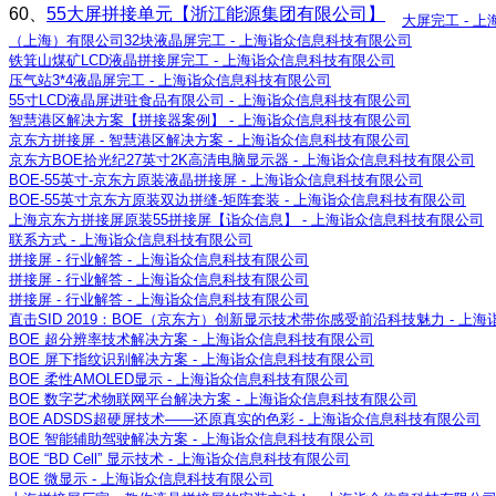
60、
55大屏拼接单元【浙江能源集团有限公司】
大屏完工 - 
（上海）有限公司32块液晶屏完工 - 上海诣众信息科技有限公司
铁箕山煤矿LCD液晶拼接屏完工 - 上海诣众信息科技有限公司
压气站3*4液晶屏完工 - 上海诣众信息科技有限公司
55寸LCD液晶屏进驻食品有限公司 - 上海诣众信息科技有限公司
智慧港区解决方案【拼接器案例】 - 上海诣众信息科技有限公司
京东方拼接屏 - 智慧港区解决方案 - 上海诣众信息科技有限公司
京东方BOE拾光纪27英寸2K高清电脑显示器 - 上海诣众信息科技有限公司
BOE-55英寸-京东方原装液晶拼接屏 - 上海诣众信息科技有限公司
BOE-55英寸京东方原装双边拼缝-矩阵套装 - 上海诣众信息科技有限公司
上海京东方拼接屏原装55拼接屏【诣众信息】 - 上海诣众信息科技有限公司
联系方式 - 上海诣众信息科技有限公司
拼接屏 - 行业解答 - 上海诣众信息科技有限公司
拼接屏 - 行业解答 - 上海诣众信息科技有限公司
拼接屏 - 行业解答 - 上海诣众信息科技有限公司
直击SID 2019：BOE（京东方）创新显示技术带你感受前沿科技魅力 - 上
BOE 超分辨率技术解决方案 - 上海诣众信息科技有限公司
BOE 屏下指纹识别解决方案 - 上海诣众信息科技有限公司
BOE 柔性AMOLED显示 - 上海诣众信息科技有限公司
BOE 数字艺术物联网平台解决方案 - 上海诣众信息科技有限公司
BOE ADSDS超硬屏技术——还原真实的色彩 - 上海诣众信息科技有限公司
BOE 智能辅助驾驶解决方案 - 上海诣众信息科技有限公司
BOE “BD Cell” 显示技术 - 上海诣众信息科技有限公司
BOE 微显示 - 上海诣众信息科技有限公司