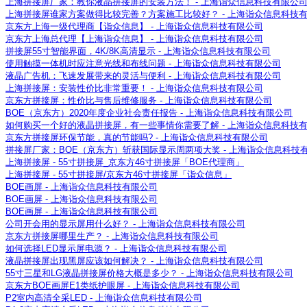
上海拼接屏厂家：教你液晶拼接屏的安装方法！ - 上海诣众信息科技有限公
上海拼接屏谁家方案做得比较完善？方案施工比较好？ - 上海诣众信息科技
京东方上海一级代理商【诣众信息】 - 上海诣众信息科技有限公司
京东方上海总代理【上海诣众信息】 - 上海诣众信息科技有限公司
拼接屏55寸智能界面，4K/8K高清显示 - 上海诣众信息科技有限公司
使用触摸一体机时应注意光线和布线问题 - 上海诣众信息科技有限公司
液晶广告机：飞速发展带来的灵活与便利 - 上海诣众信息科技有限公司
上海拼接屏：安装性价比非常重要！ - 上海诣众信息科技有限公司
京东方拼接屏：性价比与售后维修服务 - 上海诣众信息科技有限公司
BOE（京东方）2020年度企业社会责任报告 - 上海诣众信息科技有限公司
如何购买一个好的液晶拼接屏，有一些事情你需要了解 - 上海诣众信息科技
京东方拼接屏环保节能，真的节能吗? - 上海诣众信息科技有限公司
拼接屏厂家：BOE（京东方）斩获国际显示周两项大奖 - 上海诣众信息科技
上海拼接屏 - 55寸拼接屏_京东方46寸拼接屏「BOE代理商」
上海拼接屏 - 55寸拼接屏/京东方46寸拼接屏「诣众信息」
BOE画屏 - 上海诣众信息科技有限公司
BOE画屏 - 上海诣众信息科技有限公司
BOE画屏 - 上海诣众信息科技有限公司
公司开会用的显示屏用什么好？ - 上海诣众信息科技有限公司
京东方拼接屏哪里生产？ - 上海诣众信息科技有限公司
如何选择LED显示屏电源？ - 上海诣众信息科技有限公司
液晶拼接屏出现黑屏应该如何解决？ - 上海诣众信息科技有限公司
55寸三星和LG液晶拼接屏价格大概是多少？ - 上海诣众信息科技有限公司
京东方BOE画屏E1类纸护眼屏 - 上海诣众信息科技有限公司
P2室内高清全采LED - 上海诣众信息科技有限公司