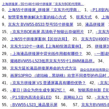
上海拼接屏 - 55寸/46寸/49寸拼接屏「京东方BOE代理商」
0、
上海55寸拼接屏_拼接屏「京东方代理商」
1、
- P1.8
4、
智慧零售整体解决方案的核心方式
5、
联系方式
6、
上
9、
京东方 BVW55-B533 型号55寸拼接屏
10、
液晶拼接屏
15、
- 京东方BOE画屏 高清电子智能云存储照片
17、
- 京
20、
上海55寸拼接屏案例【区信访局】
21、
京东方DV490F
24、
京东方110寸一体机【上海柏悦酒店案例】
25、
拼接屏3
29、
- 上海液晶拼接屏中背光纸作用都有哪些？
30、
- 一图
33、
规格BVW55-L523低亮京东方55寸1.8MM液晶拼..
34、
38、
京东方延长液晶拼接屏寿命的方式方法
诣众信息科技有限公
39、
画屏S3PRO （琥珀柚，黑胡桃）欣赏不同类型的作品
41、
- 京东方拼接屏 VS 普通屏幕具有哪些优势？
42、
- 京
45、
- 夏日 | 诣众为您生成专属记忆！
46、
智能系统创新【京
50、
- P1.5室内高清全采LED
51、
原网站入口
52、
- 京东方
55、
- BVW55-L523_液晶显示屏
56、
57、
京东方BVW65-