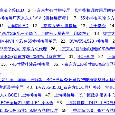
室内高清全采LED
2、
- 京东方49寸拼接屏，监控指挥调度用屏的
海拼接屏厂家京东方说说【拼接屏历程】
7、
55寸拼接屏/京东
11、
小间距LED
12、
- 京东方55寸拼接屏
13、
关于诣众
1
东方 画屏S3(配三个颜色，百骏棕，星夜黑，印象灰）
18、
智慧
HM-NV4 全彩色55寸拼接屏单元
22、
BVW55-L523_拼接屏
*3安装效果_京东方总代理
26、
- 京东方“智能物联网游”BVW55
读懂BOE(京东方)2020年报【京东方】
31、
BOE画屏
32、
上海
35、
- 46寸壁挂液晶拼接屏
36、
- 京东方110英寸8K超高清
司
时，如油画、国画、摄影等。BOE屏幕S3还可以智能地调整显示
东方原装拼接屏
43、
BVW55-B533_京东方BOE原厂整装，实参.
东方BOE】上海拼接屏
47、
上海拼接屏「长宁区政务服务中
 BOE画屏21.5英寸 E1 原木色
53、
- 液晶拼接、DLP、LE
B535低亮65寸3.5MM液晶拼接屏
58、
- 香港海港城 - 49寸