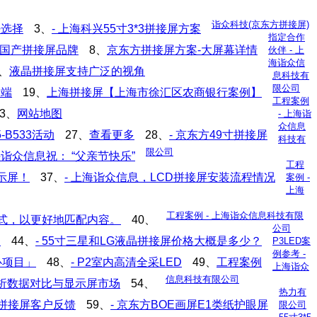
诣众科技(京东方拼接屏)
好选择
3、
- 上海科兴55寸3*3拼接屏方案
指定合作
方国产拼接屏品牌
8、
京东方拼接屏方案-大屏幕详情
伙伴 - 上
海诣众信
4、
液晶拼接屏支持广泛的视角
息科技有
限公司
终端
19、
上海拼接屏【上海市徐汇区农商银行案例】
工程案例
23、
网站地图
- 上海诣
众信息
-B533活动
27、
查看更多
28、
- 京东方49寸拼接屏
科技有
限公司
诣众信息祝： “父亲节快乐”
工程
显示屏！
37、
- 上海诣众信息，LCD拼接屏安装流程情况
案例 -
上海
工程案例 - 上海诣众信息科技有限
样式，以更好地匹配内容。
40、
公司
.
44、
- 55寸三星和LG液晶拼接屏价格大概是多少？
P3LED案
例参考 -
心项目」
48、
- P2室内高清全采LED
49、
工程案例
上海诣众
信息科技有限公司
D浅析数据对比与显示屏市场
54、
热力有
液晶拼接屏客户反馈
59、
- 京东方BOE画屏E1类纸护眼屏
限公司